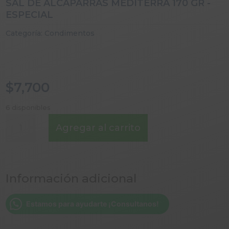
SAL DE ALCAPARRAS MEDITERRA 170 GR -
ESPECIAL
Categoría:
Condimentos
$
7,700
6 disponibles
SAL
Agregar al carrito
DE
ALCAPARRAS
MEDITERRA
170
Información adicional
GR
-
ESPECIAL
Estamos para ayudarte ¡Consultanos!
cantidad