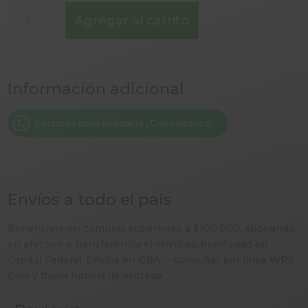
CURRY
Agregar al carrito
EXTRA
PICCANTE
CANNAMELA
28
Información adicional
GR
-
ITALIA-
Estamos para ayudarte ¡Consultanos!
cantidad
Envíos a todo el pais
Beneficiate en compras superiores a $100.000, abonando
en efectivo o transferencia el envió es bonificado en
Capital Federal. Envíos en GBA – consultar por línea WPS
Días y franja horaria de entrega.