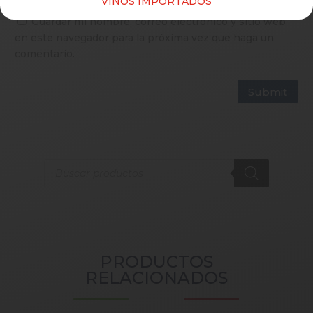
VINOS IMPORTADOS
Guardar mi nombre, correo electrónico y sitio web
en este navegador para la próxima vez que haga un
comentario.
Submit
Products
search
PRODUCTOS
RELACIONADOS