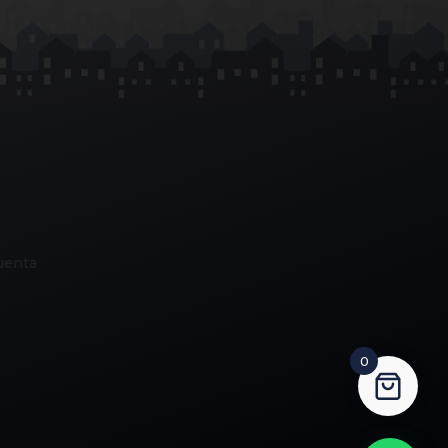
uenta
0