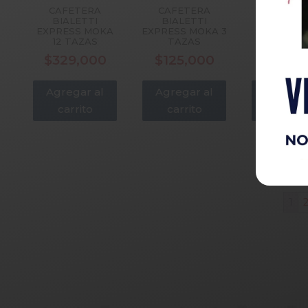
CAFETERA
CAFETERA
CAFETE
BIALETTI
BIALETTI
BIALET
EXPRESS MOKA
EXPRESS MOKA 3
EXPRESS 
12 TAZAS
TAZAS
6 TAZ
$
329,000
$
125,000
$
170,
Agregar al
Agregar al
Agregar
carrito
carrito
carrit
1