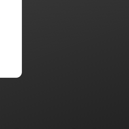
ETERA
ALETTI
SS MOKA
LUSIVE
 ITALIANA
TAZAS
$
0
r más