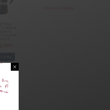
Dispensa italiana
ETERA
TTI MOKA
LUSIVE
 ITALIANA
TAZAS
2,300
r más