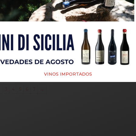
RA
CAFETERA
CAFETERA
CAF
TI
BIALETTI
BIALETTI
BI
MOKA
EXPRESS MOKA
EXPRESS MOKA
EXPRE
AS
DOLCE
DOLCE
EXC
GABBANA
GABBANA
BLACK
000
ITALIANA 3
ITALIANA 6
6 
TAZAS
TAZAS
$
295,000
$
395,000
 al
o
Lee
Agregar al
Agregar al
carrito
carrito
VINOS IMPORTADOS
2
3
4
5
6
7
→