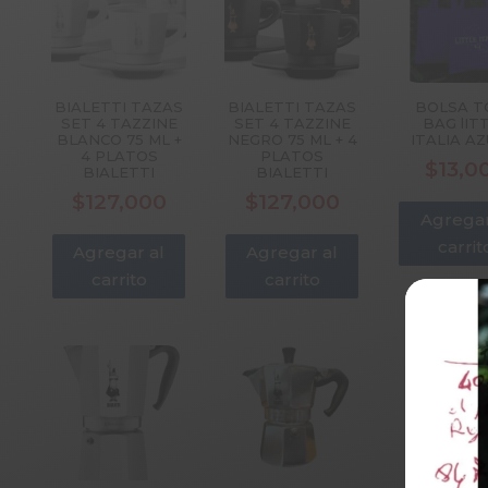
BIALETTI TAZAS
BIALETTI TAZAS
BOLSA T
SET 4 TAZZINE
SET 4 TAZZINE
BAG lIT
BLANCO 75 ML +
NEGRO 75 ML + 4
ITALIA AZ
4 PLATOS
PLATOS
$
13,0
BIALETTI
BIALETTI
$
127,000
$
127,000
Agregar
carrit
Agregar al
Agregar al
carrito
carrito