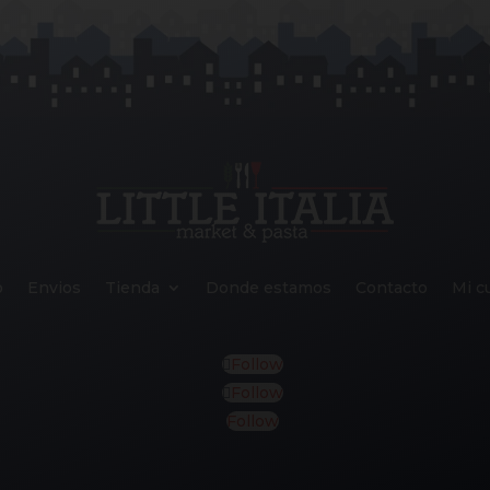
o
Envios
Tienda
Donde estamos
Contacto
Mi c
Follow
Follow
Follow