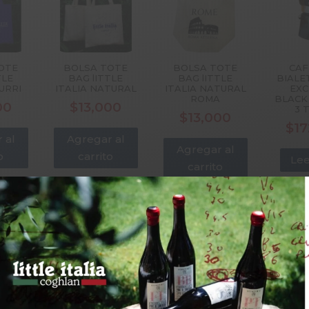
OTE
BOLSA TOTE
BOLSA TOTE
CAF
TLE
BAG lITTLE
BAG lITTLE
BIALE
URRI
ITALIA NATURAL
ITALIA NATURAL
EXC
ROMA
BLACK
00
$
13,000
3 
$
13,000
$
17
 al
Agregar al
Agregar al
o
carrito
Lee
carrito