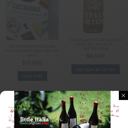
CERVEZA STELLA GLUTEN
FREE 350 ml LATA -
BOMBONES PERUGINA
IMPORTADA
CIOCCOMANIA BAG 180 GR -
$
6,500
BACI
$
17,500
Agregar al carrito
Leer más
¡Oferta!
¡Oferta!