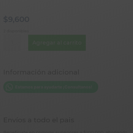
$
9,600
2 disponibles
LATA
Agregar al carrito
SAL
Y
CHILES
CULTIVANDO
Información adicional
SUR
cantidad
Estamos para ayudarte ¡Consultanos!
Envíos a todo el pais
Beneficiate en compras superiores a $100.000, abonando