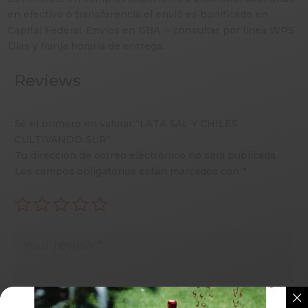
en efectivo o transferencia el envió es bonificado en
Capital Federal. Envíos en GBA – consultar por línea WPS
Días y franja horaria de entrega.
Reviews
Sé el primero en valorar “LATA SAL Y CHILES
CULTIVANDO SUR”
Tu dirección de correo electrónico no será publicada.
Los campos obligatorios están marcados con
*