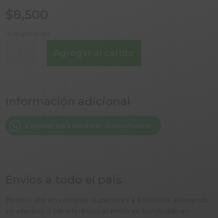
$
8,500
12 disponibles
ACEITUNAS
Agregar al carrito
STABZ
RELLENAS
DE
PASTA
Información adicional
DE
JALAPEÑOS
cantidad
Estamos para ayudarte ¡Consultanos!
Envíos a todo el pais
Beneficiate en compras superiores a $100.000, abonando
en efectivo o transferencia el envió es bonificado en