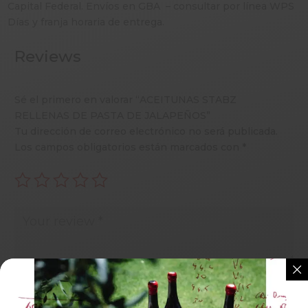
Capital Federal. Envíos en GBA – consultar por línea WPS
Días y franja horaria de entrega.
Reviews
Sé el primero en valorar “ACEITUNAS STABZ
RELLENAS DE PASTA DE JALAPEÑOS”
Tu dirección de correo electrónico no será publicada.
Los campos obligatorios están marcados con
*