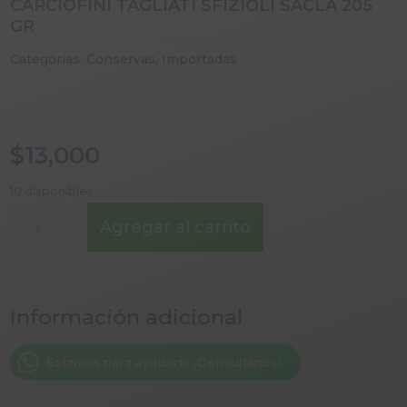
CARCIOFINI TAGLIATI SFIZIOLI SACLA 205
GR
Categorías:
Conservas
,
Importadas
$
13,000
10 disponibles
CARCIOFINI
Agregar al carrito
TAGLIATI
SFIZIOLI
SACLA
205
Información adicional
GR
cantidad
Estamos para ayudarte ¡Consultanos!