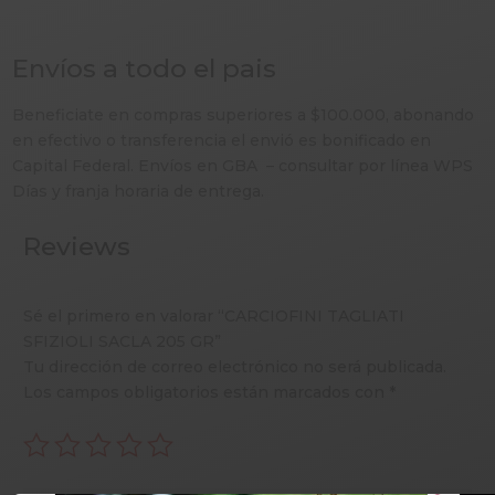
Envíos a todo el pais
Beneficiate en compras superiores a $100.000, abonando
en efectivo o transferencia el envió es bonificado en
Capital Federal. Envíos en GBA – consultar por línea WPS
Días y franja horaria de entrega.
Reviews
Sé el primero en valorar “CARCIOFINI TAGLIATI
SFIZIOLI SACLA 205 GR”
Tu dirección de correo electrónico no será publicada.
Los campos obligatorios están marcados con
*