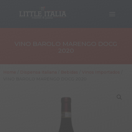
VINO BAROLO MARENGO DOCG
2020
Home
/
Dispensa italiana
/
Bebidas
/
Vinos Importados
/
VINO BAROLO MARENGO DOCG 2020