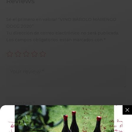
Reviews
Sé el primero en valorar “VINO BAROLO MARENGO
DOCG 2020”
Tu dirección de correo electrónico no será publicada.
Los campos obligatorios están marcados con
*