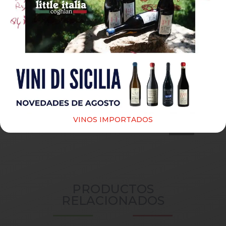
Guardar mi nombre, correo electrónico y sitio web
en este navegador para la próxima vez que haga un
comentario.
Submit
Products
VINOS IMPORTADOS
search
PRODUCTOS
RELACIONADOS