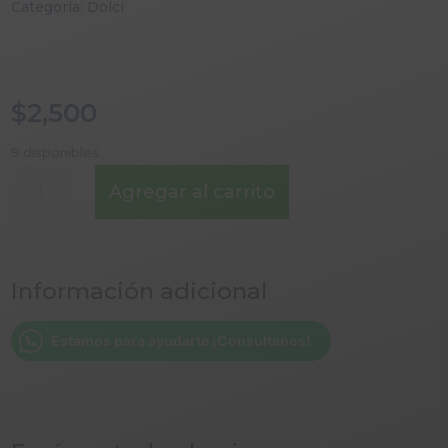
Categoría:
Dolci
$
2,500
9 disponibles
SCON
Agregar al carrito
CHICO
DE
PISTACHO
Y
Información adicional
QUESO
LANPIC
cantidad
Estamos para ayudarte ¡Consultanos!