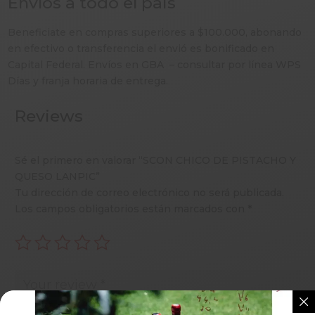
Envíos a todo el pais
Beneficiate en compras superiores a $100.000, abonando
en efectivo o transferencia el envió es bonificado en
Capital Federal. Envíos en GBA – consultar por línea WPS
Días y franja horaria de entrega.
Reviews
Sé el primero en valorar “SCON CHICO DE PISTACHO Y
QUESO LANPIC”
Tu dirección de correo electrónico no será publicada.
Los campos obligatorios están marcados con
*