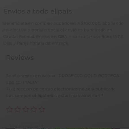
Envíos a todo el pais
Beneficiate en compras superiores a $100.000, abonando
en efectivo o transferencia el envió es bonificado en
Capital Federal. Envíos en GBA – consultar por línea WPS
Días y franja horaria de entrega.
Reviews
Sé el primero en valorar “PROSECCO GOLD BOTTEGA
200 cc- ITALIA”
Tu dirección de correo electrónico no será publicada.
Los campos obligatorios están marcados con
*