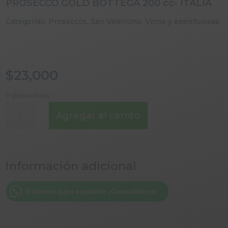
PROSECCO GOLD BOTTEGA 200 cc- ITALIA
Categorías:
Proseccos
,
San Valentíno
,
Vinos y espirituosas
$
23,000
11 disponibles
PROSECCO
Agregar al carrito
GOLD
BOTTEGA
200
cc-
Información adicional
ITALIA
cantidad
Estamos para ayudarte ¡Consultanos!