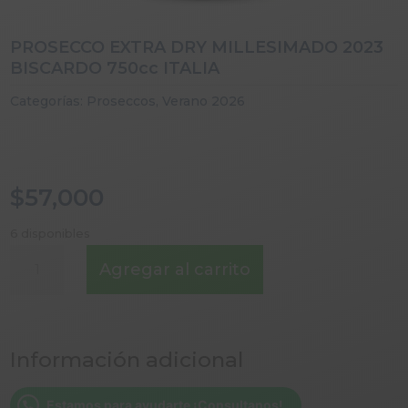
PROSECCO EXTRA DRY MILLESIMADO 2023
BISCARDO 750cc ITALIA
Categorías:
Proseccos
,
Verano 2026
$
57,000
6 disponibles
PROSECCO
Agregar al carrito
EXTRA
DRY
MILLESIMADO
2023
Información adicional
BISCARDO
750cc
ITALIA
Estamos para ayudarte ¡Consultanos!