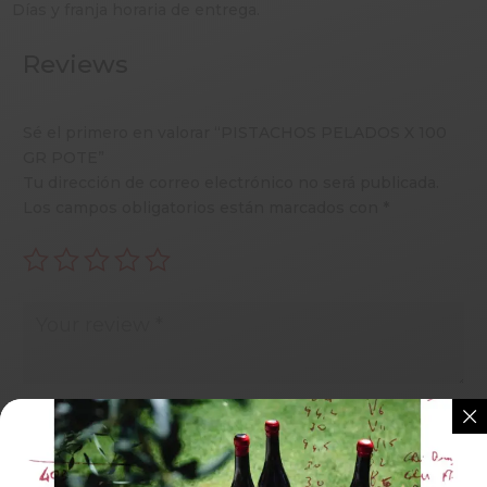
Días y franja horaria de entrega.
Reviews
Sé el primero en valorar “PISTACHOS PELADOS X 100
GR POTE”
Tu dirección de correo electrónico no será publicada.
Los campos obligatorios están marcados con
*