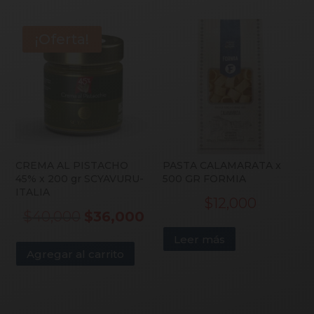
$12,444.
$9,600.
¡Oferta!
CREMA AL PISTACHO
PASTA CALAMARATA x
45% x 200 gr SCYAVURU-
500 GR FORMIA
ITALIA
$
12,000
Original
Current
$
40,000
$
36,000
Leer más
price
price
Agregar al carrito
was:
is:
$40,000.
$36,000.