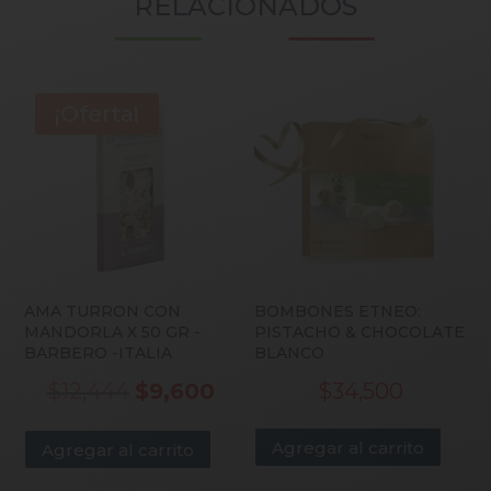
RELACIONADOS
¡Oferta!
AMA TURRON CON
BOMBONES ETNEO:
MANDORLA X 50 GR -
PISTACHO & CHOCOLATE
BARBERO -ITALIA
BLANCO
Original
Current
$
12,444
$
9,600
$
34,500
price
price
Agregar al carrito
Agregar al carrito
was:
is: