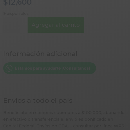
$
12,600
9 disponibles
PISTACHOS
Agregar al carrito
PELADOS
X
100
GR
Información adicional
POTE
cantidad
Estamos para ayudarte ¡Consultanos!
Envíos a todo el pais
Beneficiate en compras superiores a $100.000, abonando
en efectivo o transferencia el envió es bonificado en
Capital Federal. Envíos en GBA – consultar por línea WPS