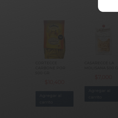
CORTECCE
CASARECCE LA
CARBONE POR
MOLISANA 500 
500 GR
$
7,000
$
10,400
Agregar al
Agregar al
carrito
carrito