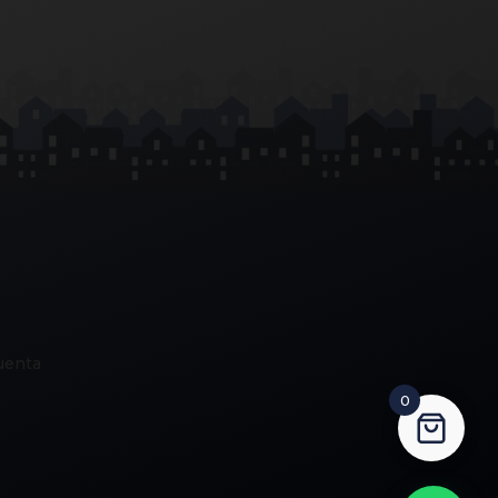
uenta
0