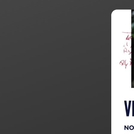
Products
search