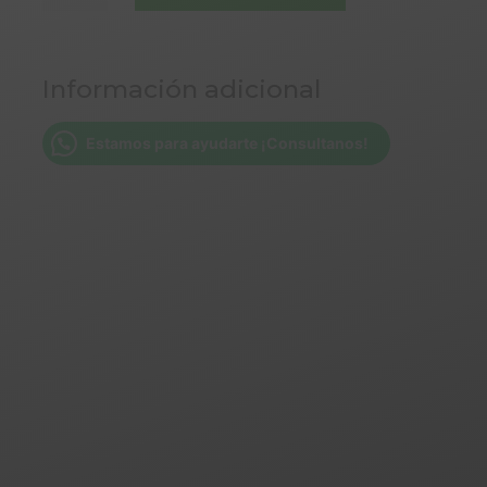
X
500
GR
Información adicional
GAROFALO
cantidad
Estamos para ayudarte ¡Consultanos!