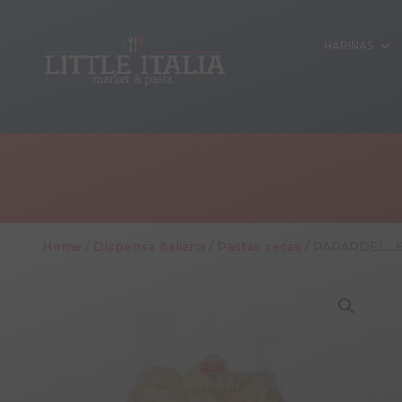
HARINAS
Home
/
Dispensa italiana
/
Pastas secas
/ PAPARDELLE