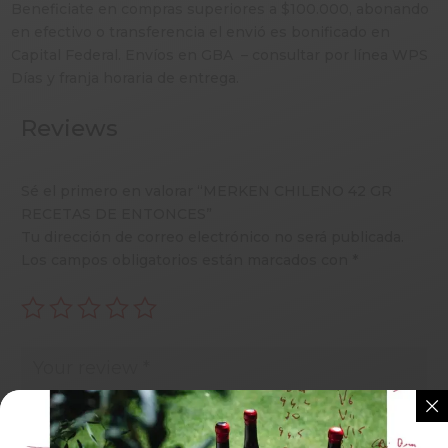
Beneficiate en compras superiores a $100.000, abonando
en efectivo o transferencia el envió es bonificado en
Capital Federal. Envíos en GBA – consultar por línea WPS
Días y franja horaria de entrega.
Reviews
Sé el primero en valorar “MERKEN CHILENO 42 GR
RECETAS DE ENTONCES”
Tu dirección de correo electrónico no será publicada.
Los campos obligatorios están marcados con
*