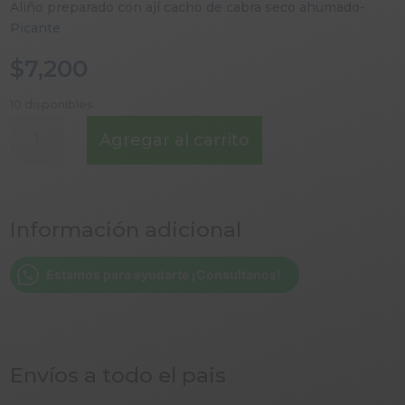
Aliño preparado con ají cacho de cabra seco ahumado-
Picante
$
7,200
10 disponibles
MERKEN
Agregar al carrito
CHILENO
42
GR
RECETAS
Información adicional
DE
ENTONCES
cantidad
Estamos para ayudarte ¡Consultanos!
Envíos a todo el pais