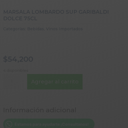
MARSALA LOMBARDO SUP GARIBALDI
DOLCE 75CL
Categorías:
Bebidas
,
Vinos Importados
$
54,200
4 disponibles
MARSALA
Agregar al carrito
LOMBARDO
SUP
GARIBALDI
DOLCE
Información adicional
75CL
cantidad
Estamos para ayudarte ¡Consultanos!