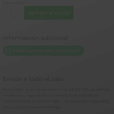
7 disponibles
JAMON
Agregar al carrito
IBERICO
DE
CEBO
X
Información adicional
80
GR
-
Estamos para ayudarte ¡Consultanos!
ESPAÑA
cantidad
Envíos a todo el pais
Beneficiate en compras superiores a $100.000, abonando
en efectivo o transferencia el envió es bonificado en
Capital Federal. Envíos en GBA – consultar por línea WPS
Días y franja horaria de entrega.