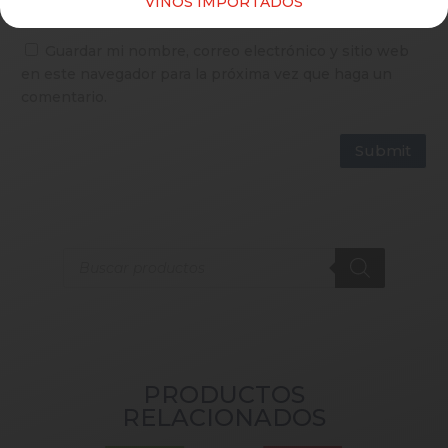
VINOS IMPORTADOS
Guardar mi nombre, correo electrónico y sitio web
en este navegador para la próxima vez que haga un
comentario.
Submit
Products
search
PRODUCTOS
RELACIONADOS