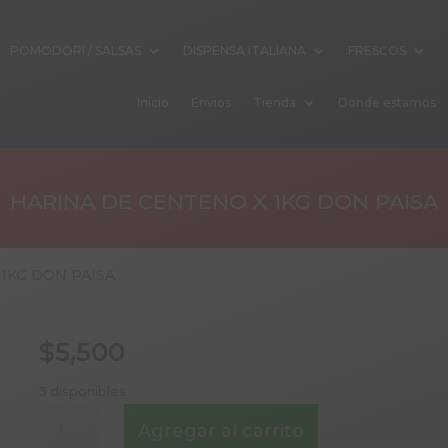
POMODORI / SALSAS
DISPENSA ITALIANA
FRESCOS
Inicio
Envios
Tienda
Donde estamos
HARINA DE CENTENO X 1KG DON PAISA
1KG DON PAISA
$
5,500
3 disponibles
HARINA
Agregar al carrito
DE