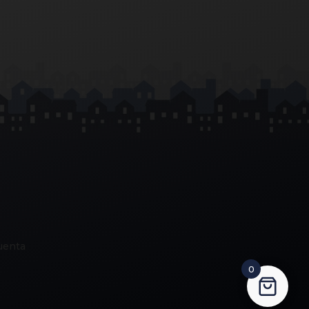
uenta
0