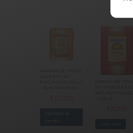
HARINA DE TRIGO
SUPER X 5 KG
HARINA DE TRI
MOLINO POLSELLI
00 -VIVACE X 5 K
– 16 % PROTEINA
MOLINO POLSEL
$
35,000
– ITALIA
$
35,175
Agregar al
carrito
Leer más