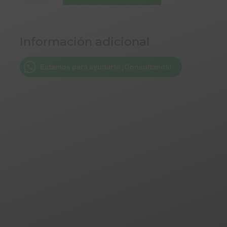
CENTENO
X
1KG
Información adicional
DON
PAISA
cantidad
Estamos para ayudarte ¡Consultanos!