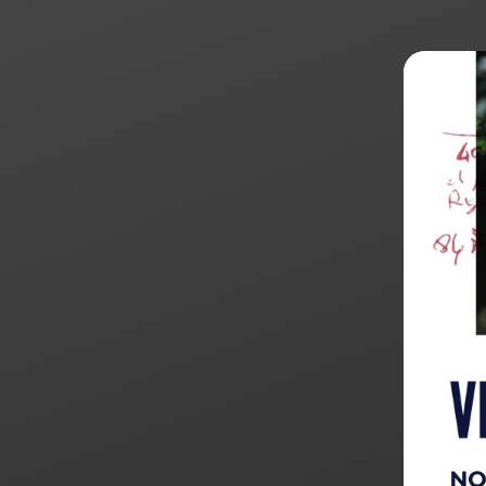
Products
search