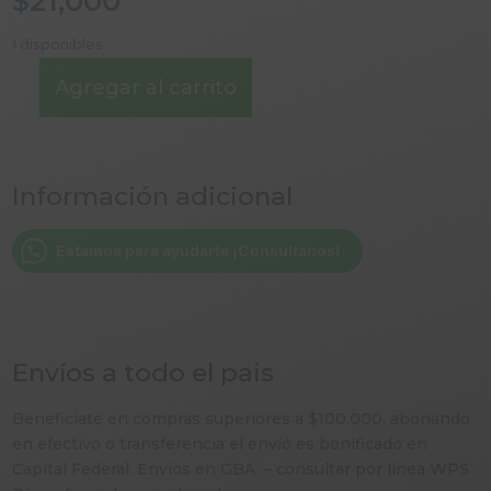
$
21,000
1 disponibles
Agregar al carrito
GREÑADOR
CURVO
SIN
ESTUCHE
Información adicional
cantidad
Estamos para ayudarte ¡Consultanos!
Envíos a todo el pais
Beneficiate en compras superiores a $100.000, abonando
en efectivo o transferencia el envió es bonificado en
Capital Federal. Envíos en GBA – consultar por línea WPS