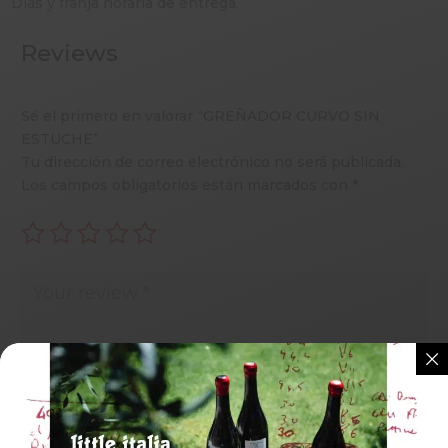
Días y franja horaria de entrega.
Reviews
Sé el primero en valorar “GREÑADOR CURVO SIN
ESTUCHE”
Tu dirección de correo electrónico no será publicada.
Los campos obligatorios están marcados con
*