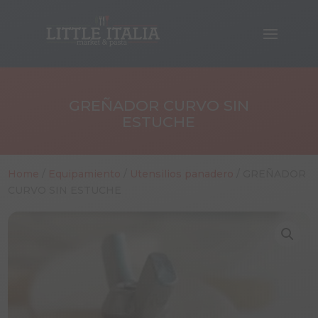
GREÑADOR CURVO SIN
ESTUCHE
Home
/
Equipamiento
/
Utensilios panadero
/ GREÑADOR
CURVO SIN ESTUCHE