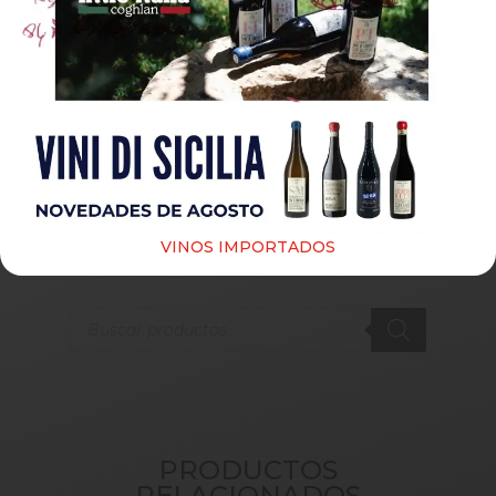
Guardar mi nombre, correo electrónico y sitio web
en este navegador para la próxima vez que haga un
comentario.
Submit
VINOS IMPORTADOS
Products
search
PRODUCTOS
RELACIONADOS