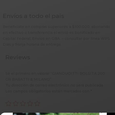
Envíos a todo el pais
Beneficiate en compras superiores a $100.000, abonando
en efectivo o transferencia el envió es bonificado en
Capital Federal. Envíos en GBA – consultar por línea WPS
Días y franja horaria de entrega.
Reviews
Sé el primero en valorar “GIANDUOITTI BOLSITA 200
GR BARATTI & MILANO”
Tu dirección de correo electrónico no será publicada.
Los campos obligatorios están marcados con
*