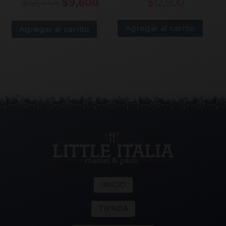
El
El
$
12,444
$
9,600
$
12,500
precio
precio
Agregar al carrito
Agregar al carrito
original
actual
era:
es:
$12,444.
$9,600.
INICIO
TIENDA