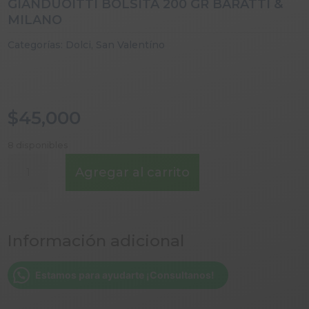
GIANDUOITTI BOLSITA 200 GR BARATTI &
MILANO
Categorías:
Dolci
,
San Valentíno
$
45,000
8 disponibles
GIANDUOITTI
Agregar al carrito
BOLSITA
200
GR
BARATTI
Información adicional
&
MILANO
cantidad
Estamos para ayudarte ¡Consultanos!