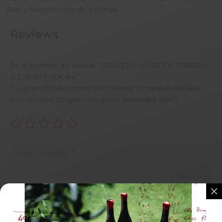
Días y franja horaria de entrega.
Reviews
Sé el primero en valorar “CERVEZA MORETTI PORRON
X 330 ml PACK 4 U”
Tu dirección de correo electrónico no será publicada.
Los campos obligatorios están marcados con
*