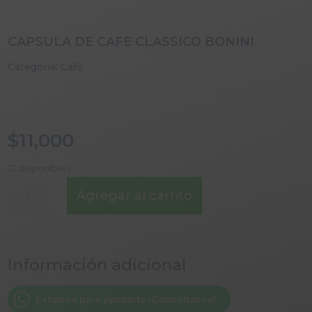
CAPSULA DE CAFE CLASSICO BONINI
Categoría:
Café
$
11,000
12 disponibles
CAPSULA
Agregar al carrito
DE
CAFE
CLASSICO
BONINI
Información adicional
cantidad
Estamos para ayudarte ¡Consultanos!