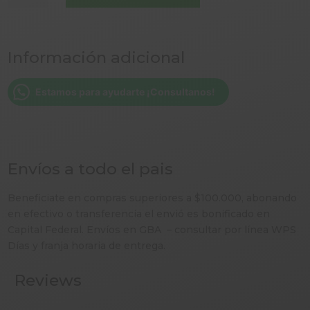
MOKA
ALPINA
VERDE
Información adicional
3
TAZAS
cantidad
Estamos para ayudarte ¡Consultanos!
Envíos a todo el pais
Beneficiate en compras superiores a $100.000, abonando
en efectivo o transferencia el envió es bonificado en
Capital Federal. Envíos en GBA – consultar por línea WPS
Días y franja horaria de entrega.
Reviews