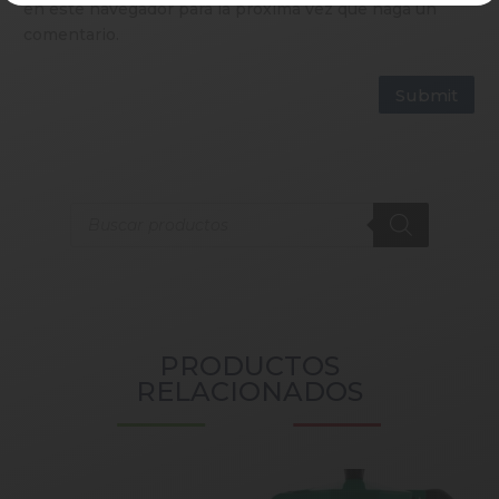
en este navegador para la próxima vez que haga un
comentario.
Submit
Products
search
PRODUCTOS
RELACIONADOS