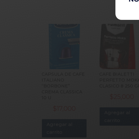
CAPSULA DE CAFE
CAFE BIALETTI
ITALIANO
PERFETTO MOK
“BORBONE”
CLASICO 8 250 G
CREMA CLASSICA
$
25,000
10 U
$
17,000
Agregar al
carrito
Agregar al
carrito