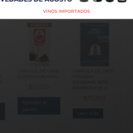
PRODUCTOS RELACIONADOS
VINOS IMPORTADOS
CAPSULA DE CAFE
CAPSULA DE CAFE
A
CLASSICO BONINI
ITALIANO
R
BORBONE 100%
$
11,000
ARABICO X 10 U
$
17,000
Agregar al
carrito
Leer más