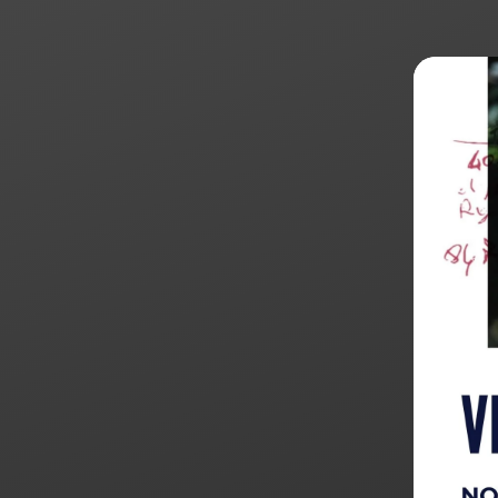
Products
search