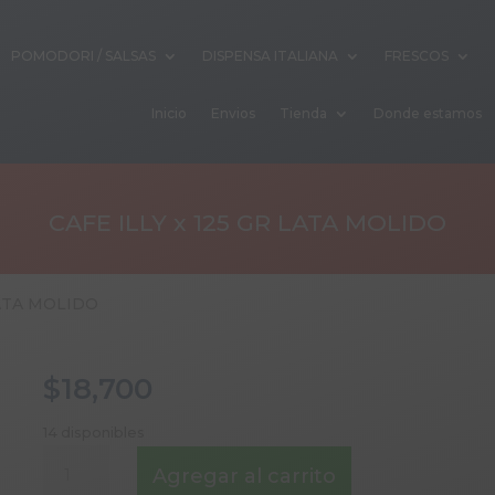
POMODORI / SALSAS
DISPENSA ITALIANA
FRESCOS
Inicio
Envios
Tienda
Donde estamos
CAFE ILLY x 125 GR LATA MOLIDO
LATA MOLIDO
$
18,700
14 disponibles
CAFE
Agregar al carrito
ILLY