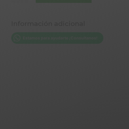
x
125
GR
Información adicional
LATA
MOLIDO
cantidad
Estamos para ayudarte ¡Consultanos!