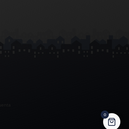
uenta
0