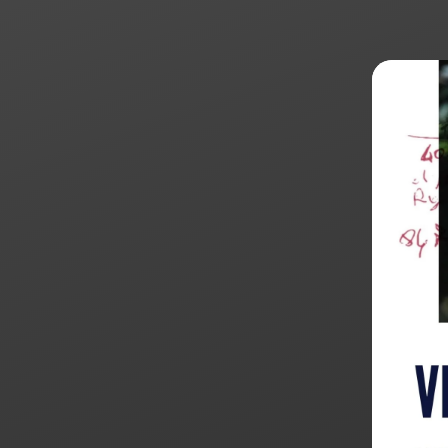
Products
search