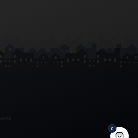
uenta
0