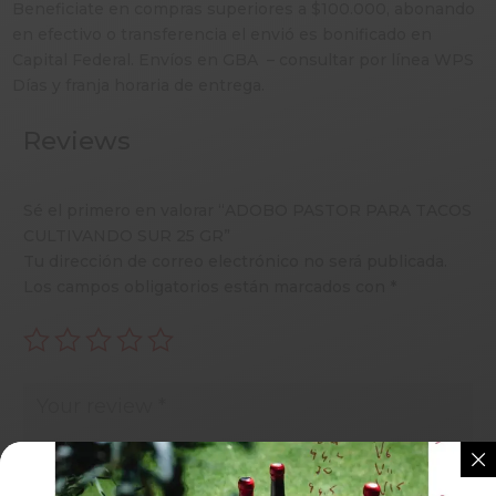
Beneficiate en compras superiores a $100.000, abonando
en efectivo o transferencia el envió es bonificado en
Capital Federal. Envíos en GBA – consultar por línea WPS
Días y franja horaria de entrega.
Reviews
Sé el primero en valorar “ADOBO PASTOR PARA TACOS
CULTIVANDO SUR 25 GR”
Tu dirección de correo electrónico no será publicada.
Los campos obligatorios están marcados con
*