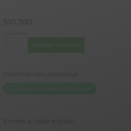
$
10,700
6 disponibles
ADOBO
Agregar al carrito
PASTOR
PARA
TACOS
CULTIVANDO
Información adicional
SUR
25
GR
Estamos para ayudarte ¡Consultanos!
cantidad
Envíos a todo el pais