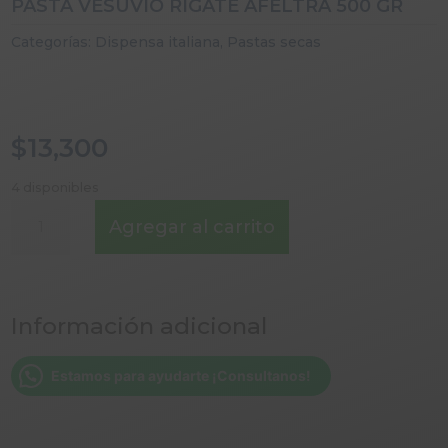
PASTA VESUVIO RIGATE AFELTRA 500 GR
Categorías:
Dispensa italiana
,
Pastas secas
$
13,300
4 disponibles
PASTA
Agregar al carrito
VESUVIO
RIGATE
AFELTRA
500
Información adicional
GR
cantidad
Estamos para ayudarte ¡Consultanos!