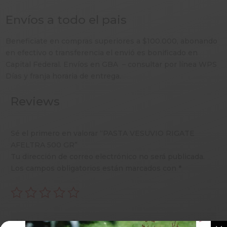
Envíos a todo el pais
Beneficiate en compras superiores a $100.000, abonando
en efectivo o transferencia el envió es bonificado en
Capital Federal. Envíos en GBA – consultar por línea WPS
Días y franja horaria de entrega.
Reviews
Sé el primero en valorar “PASTA VESUVIO RIGATE
AFELTRA 500 GR”
Tu dirección de correo electrónico no será publicada.
Los campos obligatorios están marcados con
*