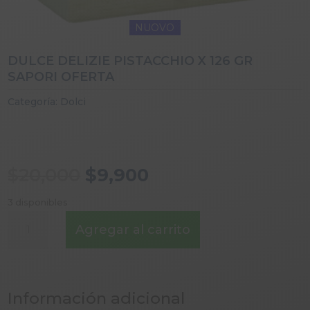
NUOVO
DULCE DELIZIE PISTACCHIO X 126 GR
SAPORI OFERTA
Categoría:
Dolci
El
El
$
20,000
$
9,900
precio
precio
original
actual
3 disponibles
era:
es:
DULCE
Agregar al carrito
$20,000.
$9,900.
DELIZIE
PISTACCHIO
X
126
Información adicional
GR