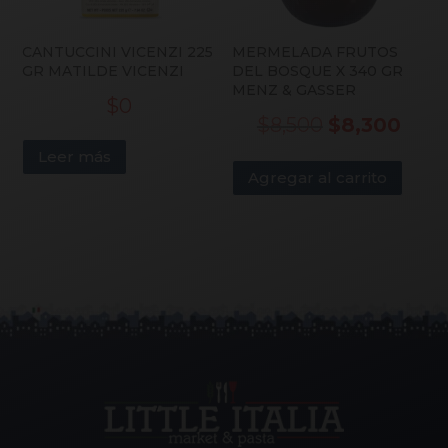
CANTUCCINI VICENZI 225
MERMELADA FRUTOS
GR MATILDE VICENZI
DEL BOSQUE X 340 GR
MENZ & GASSER
$
0
El
El
$
8,500
$
8,300
Leer más
precio
prec
Agregar al carrito
original
actu
era:
es:
$8,500.
$8,3