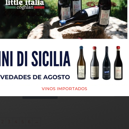
PASSATA DI
POMODORI DE
TA
PAS
CECCO X 700 GR
PASSATA DI
X 700
POMO
POMODORI
$
10,900
TI
FIAMM
BASILICO X 400
00
GR MUTTI
$
7
Agregar al
$
10,200
carrito
 al
Agr
Agregar al
o
VINOS IMPORTADOS
ca
carrito
2
3
4
5
6
→