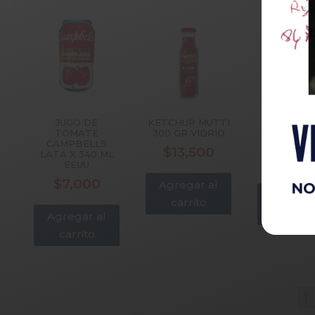
JUGO DE
KETCHUP MUTTI
PASSA
TOMATE
300 GR VIDRIO
BASILICO 
CAMPBELLS
GR MUT
$
13,500
LATA X 340 ML
$
14,7
EEUU
$
7,000
Agregar al
Agregar
carrito
carrit
Agregar al
carrito
1