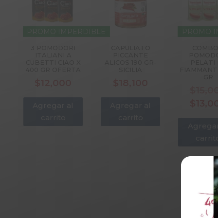
PROMO IMPERDIBLE
PROMO I
3 POMODORI
CAPULIATO
COMBO
ITALIANI A
PICCANTE
POMODO
CUBETTI CIAO X
ALICOS 190 GR-
PELATI 
400 GR OFERTA
SICILIA
FIAMMANT
GR
$
12,000
$
18,100
$
15,0
$
13,0
Agregar al
Agregar al
carrito
carrito
Agregar
carrit