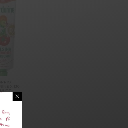
PPIO
INE X 130
 MUTTI
,800
egar al
rrito