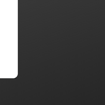
SATA Di
DORI LA
ANTE 690
GR
,500
egar al
rrito