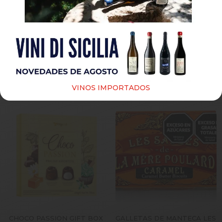
AMARETTINI TOWER TIN
CHOCO PASSION CARAMELO
CRUNCH LATA 225 GR
120 GR VERGANI
$
33,000
$
13,500
Leer más
Agregar al carrito
VINOS IMPORTADOS
CHOCO PASSION GIFT BOX
GALLETAS DE MANTECA LES