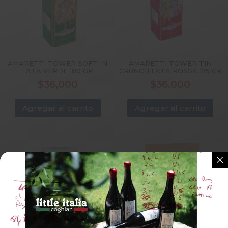
AMARETTI TOWER SOFT IN
AMARETTI TOWER TIN
LATA VERDE 180 GR
CRUNCH LATA ROSSA 175 GR
$
36,000
$
36,000
Agregar al carrito
Agregar al carrito