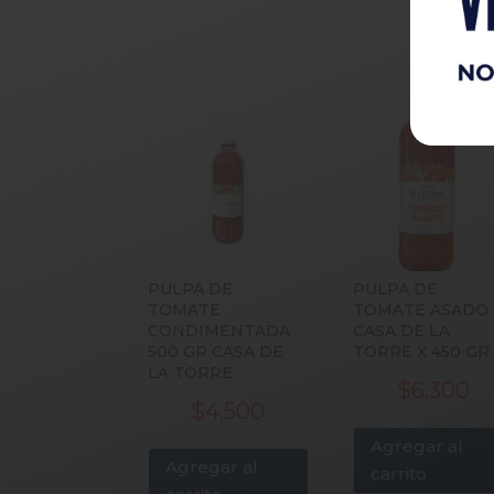
PULPA DE
PULPA DE
TOMATE
TOMATE ASADO
CONDIMENTADA
CASA DE LA
500 GR CASA DE
TORRE X 450 GR
LA TORRE
$
6,300
$
4,500
Agregar al
Agregar al
carrito