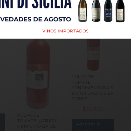
PRODUCTOS RELACIONADOS
VINOS IMPORTADOS
PULPA DE
TOMATE
CONDIMENTADA X
910 GR CASA DE LA
TORRE
$
6,900
PULPA DE
TOMATE NATURAL
Agregar al
X 910 GR CASA DE