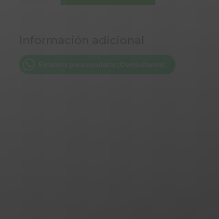
NATURAL
X
800
Información adicional
GR
CASA
DE
Estamos para ayudarte ¡Consultanos!
LA
TORRE
VTO
4/26
cantidad