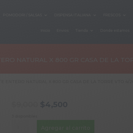
POMODORI / SALSAS
DISPENSA ITALIANA
FRESCOS
Inicio
Envios
Tienda
Donde estamos
ERO NATURAL X 800 GR CASA DE LA TOR
E ENTERO NATURAL X 800 GR CASA DE LA TORRE VTO 4/2
El
El
$
9,000
$
4,500
precio
precio
original
actual
3 disponibles
era:
es:
TOMATE
Agregar al carrito
$9,000.
$4,500.
ENTERO