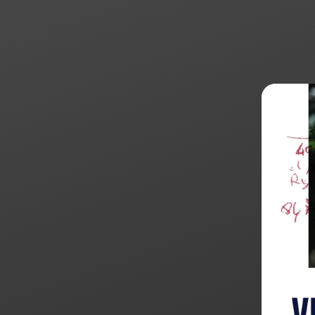
Products
search