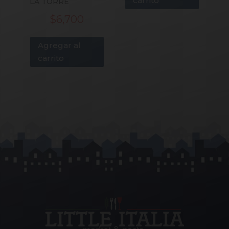
carrito
LA TORRE
$
6,700
Agregar al
carrito