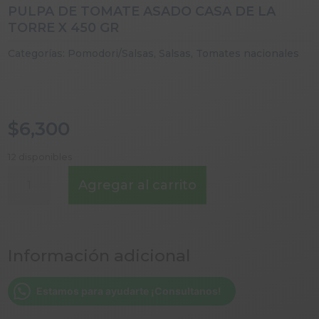
PULPA DE TOMATE ASADO CASA DE LA
TORRE X 450 GR
Categorías:
Pomodori/Salsas
,
Salsas
,
Tomates nacionales
$
6,300
12 disponibles
PULPA
Agregar al carrito
DE
TOMATE
ASADO
CASA
Información adicional
DE
LA
TORRE
Estamos para ayudarte ¡Consultanos!
X