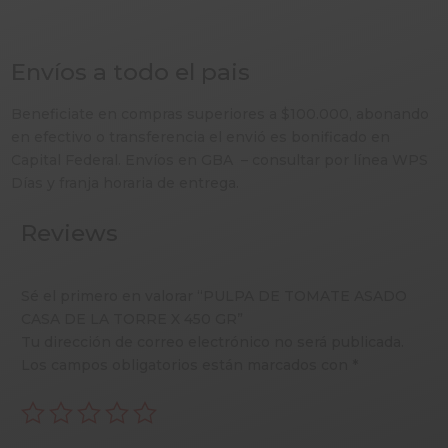
450
GR
cantidad
Envíos a todo el pais
Beneficiate en compras superiores a $100.000, abonando
en efectivo o transferencia el envió es bonificado en
Capital Federal. Envíos en GBA – consultar por línea WPS
Días y franja horaria de entrega.
Reviews
Sé el primero en valorar “PULPA DE TOMATE ASADO
CASA DE LA TORRE X 450 GR”
Tu dirección de correo electrónico no será publicada.
Los campos obligatorios están marcados con
*