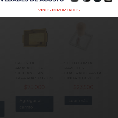
PRODUCTOS RELACIONADOS
VINOS IMPORTADOS
CAJON DE
SELLO CORTA
AMASADO TIPO
RAVIOLES
SICILIANO SIN
CUADRADO PASTA
TAPA 40X30X12 CM
LINDA 70 X 70 CM
$
75,000
$
23,500
Agregar al
Leer más
carrito