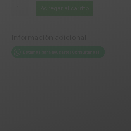
CONTENEDOR
Agregar al carrito
CON
TAPA
PARA
6
Información adicional
BOLLOS
-
40x30x9
Estamos para ayudarte ¡Consultanos!
cantidad