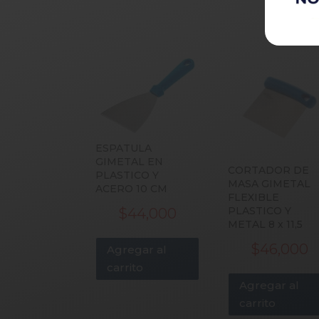
ESPATULA
GIMETAL EN
CORTADOR DE
PLASTICO Y
MASA GIMETAL
ACERO 10 CM
FLEXIBLE
PLASTICO Y
$
44,000
METAL 8 x 11,5
$
46,000
Agregar al
carrito
Agregar al
carrito