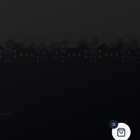
uenta
0