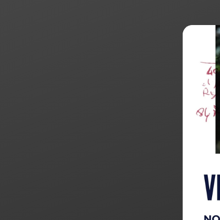
Products
search