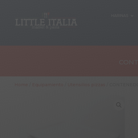
HARINAS
CONT
Home
/
Equipamiento
/
Utensilios pizzas
/ CONTENEDO