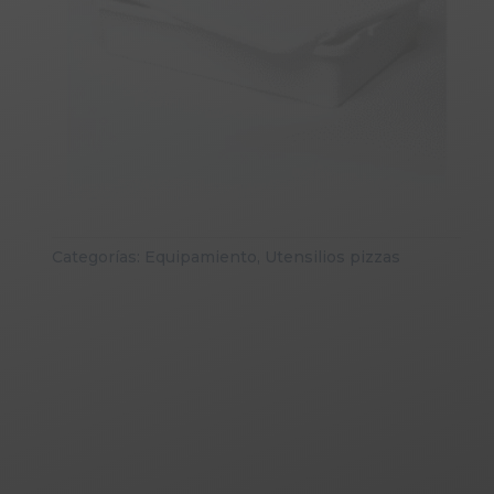
Categorías:
Equipamiento
,
Utensilios pizzas