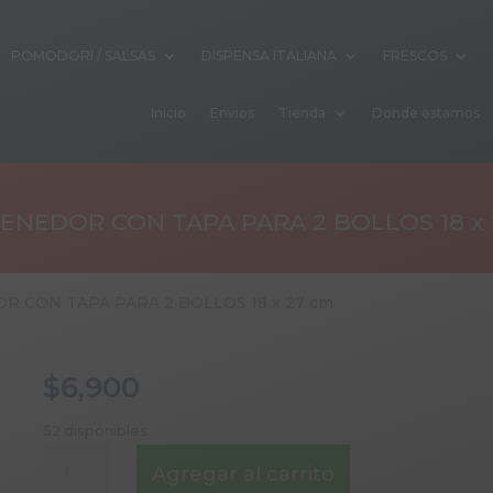
POMODORI / SALSAS
DISPENSA ITALIANA
FRESCOS
Inicio
Envios
Tienda
Donde estamos
ENEDOR CON TAPA PARA 2 BOLLOS 18 x 
R CON TAPA PARA 2 BOLLOS 18 x 27 cm
$
6,900
52 disponibles
CONTENEDOR
Agregar al carrito
CON