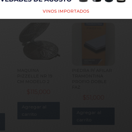
PRODUCTOS RELACIONADOS
VINOS IMPORTADOS
MAQUINA
PIEDRA P/ AFILAR
PIZZELLE NR 19
TRAMONTINA
CM MODELO 2
PROFIO DOBLE
FAZ
$
115,000
$
51,000
Agregar al
Agregar al
carrito
carrito