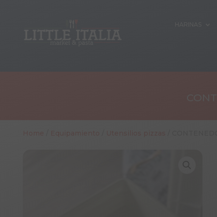
HARINAS
CONT
Home
/
Equipamiento
/
Utensilios pizzas
/ CONTENEDO