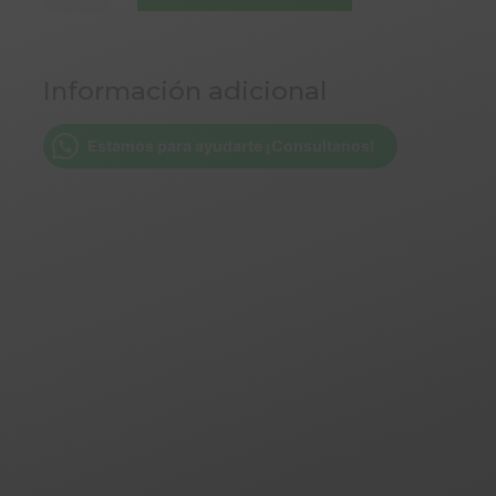
TAPA
PARA
2
Información adicional
BOLLOS
18
x
Estamos para ayudarte ¡Consultanos!
27
cm
cantidad