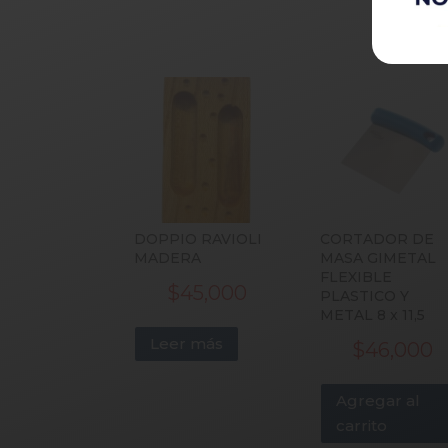
DOPPIO RAVIOLI
CORTADOR DE
MADERA
MASA GIMETAL
FLEXIBLE
$
45,000
PLASTICO Y
METAL 8 x 11,5
Leer más
$
46,000
Agregar al
carrito