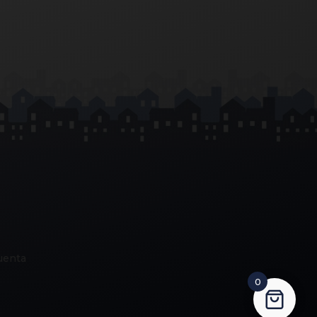
uenta
0