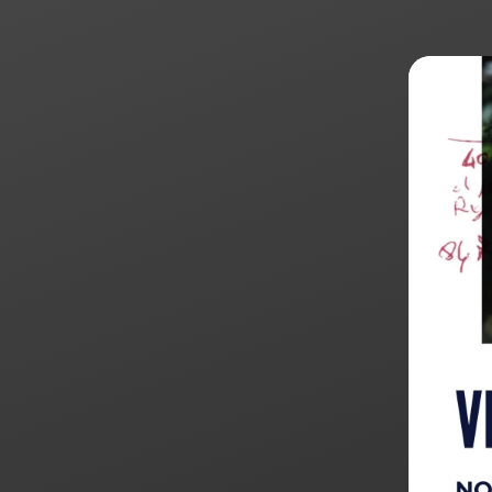
Products
search