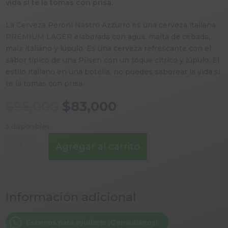
vida si te la tomas con prisa.
La Cerveza Peroni Nastro Azzurro es una cerveza italiana
PREMIUM LAGER elaborada con agua, malta de cebada,
maíz italiano y lúpulo. Es una cerveza refrescante con el
sabor típico de una Pilsen con un toque cítrico y lúpulo. El
estilo italiano en una botella, no puedes saborear la vida si
te la tomas con prisa.
El
El
$
95,000
$
83,000
precio
precio
original
actual
5 disponibles
era:
es:
CERVEZA
Agregar al carrito
$95,000.
$83,000.
PERONI
NASTRO
AZZURRO
PORRON
Información adicional
330
ml
CAJA
Estamos para ayudarte ¡Consultanos!