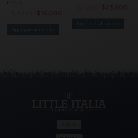
ITALIA
El
El
$
24,900
$
23,500
El
El
$
19,000
$
16,000
precio
pre
precio
precio
Agregar al carrito
original
act
Agregar al carrito
original
actual
era:
es:
era:
es:
$24,900.
$23
$19,000.
$16,000.
INICIO