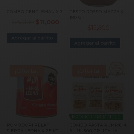
COMBO GENTLEMAN X 3
PESTO ROSSO MAZZA X
180 GR
El
El
$
15,000
$
11,000
$
12,800
precio
precio
Agregar al carrito
original
actual
Agregar al carrito
era:
es:
$15,000.
$11,000.
¡Oferta!
¡Oferta!
PROMO IMPERDIBLE
POMODORI PELATI
COMBO PASTA RUMMO X
SIERRA LEONA X 2.5 KG
3 UNI. 500 GR -ITALIA