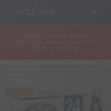
CERVEZA PERONI NASTRO
AZZURRO PORRON 330 ml CAJA
DE 24 U- OFERTA
Home
/
Dispensa italiana
/
Bebidas
/
Birras
/ CERVEZA
PERONI NASTRO AZZURRO PORRON 330 ml CAJA DE 24
U- OFERTA
¡Oferta!