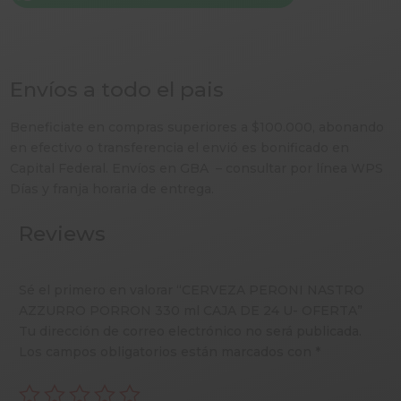
DE
24
U-
OFERTA
Envíos a todo el pais
cantidad
Beneficiate en compras superiores a $100.000, abonando
en efectivo o transferencia el envió es bonificado en
Capital Federal. Envíos en GBA – consultar por línea WPS
Días y franja horaria de entrega.
Reviews
Sé el primero en valorar “CERVEZA PERONI NASTRO
AZZURRO PORRON 330 ml CAJA DE 24 U- OFERTA”
Tu dirección de correo electrónico no será publicada.
Los campos obligatorios están marcados con
*