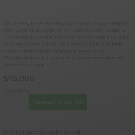
CAJON MADIA PARA AMASADO Y MADURADO- Material:
Pino Super Seca- Largo: 40 CM- Ancho: 30CM- Altura: 12
CMElaborada artesanalmente en madera cruda pino super
seca, sin sellador o producto químico alguno. Diseñado
para la elaboración de masas para panes, pizza
,EtcCapacidad para 6- bollos de pizza aproximadamente-
Producto Artesanal
$
75,000
2 disponibles
CAJON
Agregar al carrito
DE
AMASADO
TIPO
SICILIANO
Información adicional
SIN