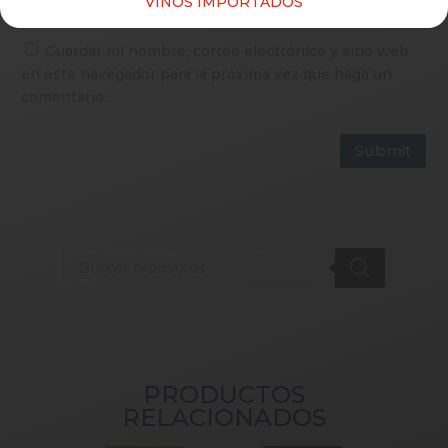
VINOS IMPORTADOS
Guardar mi nombre, correo electrónico y sitio web
en este navegador para la próxima vez que haga un
comentario.
Submit
Products
search
PRODUCTOS
RELACIONADOS