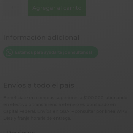
HARINA
Agregar al carrito
00
MAGISTRALE
PANIFICADOS
1
Información adicional
KG
FRACCIONADA
-
Estamos para ayudarte ¡Consultanos!
LE
SINFONIE-
ITALIA
ALTA
Envíos a todo el pais
PROTEINA
14%
Beneficiate en compras superiores a $100.000, abonando
-
en efectivo o transferencia el envió es bonificado en
cantidad
Capital Federal. Envíos en GBA – consultar por línea WPS
Días y franja horaria de entrega.
Reviews