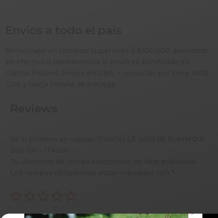
Envíos a todo el pais
Beneficiate en compras superiores a $100.000, abonando
en efectivo o transferencia el envió es bonificado en
Capital Federal. Envíos en GBA – consultar por línea WPS
Días y franja horaria de entrega.
Reviews
Sé el primero en valorar “FARFALLE NRO 85 RUMMO X
500 GR – ITALIA”
Tu dirección de correo electrónico no será publicada.
Los campos obligatorios están marcados con
*