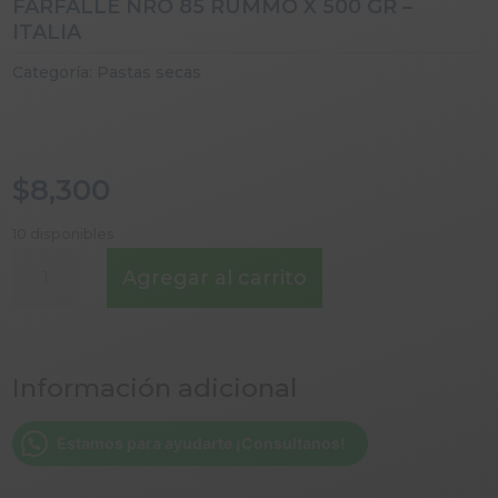
FARFALLE NRO 85 RUMMO X 500 GR –
ITALIA
Categoría:
Pastas secas
$
8,300
10 disponibles
FARFALLE
Agregar al carrito
NRO
85
RUMMO
X
Información adicional
500
GR
–
Estamos para ayudarte ¡Consultanos!
ITALIA
cantidad